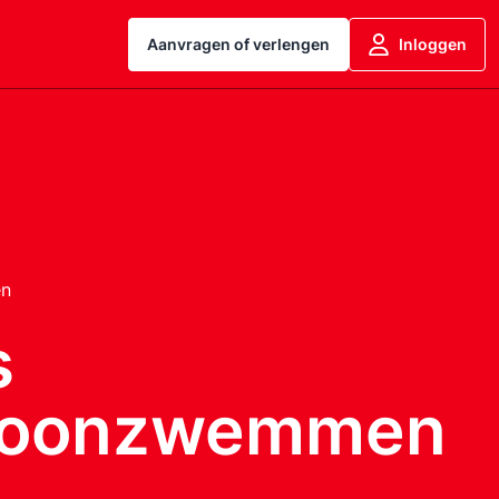
Aanvragen of verlengen
Inloggen
en
s
roonzwemmen