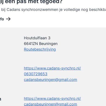
jij een pas met tegoed?
t bij Cadans synchroonzwemmen je volledige nog beschikb
nfo
Houtduiflaan 3
6641ZN Beuningen
Routebeschrijving
https://www.cadans-synchro.nl/
0630729653
cadansbeuningen@gmail.com
n
https://www.cadans-synchro.nl/
cadansbeuningen@gmail.com