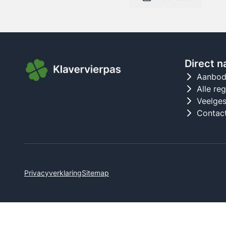
Direct n
Aanbo
Alle re
Veelges
Contac
Privacyverklaring
Sitemap