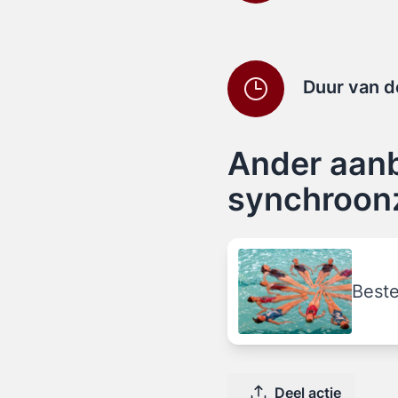
Duur van d
Ander aan
synchroo
Beste
Deel actie