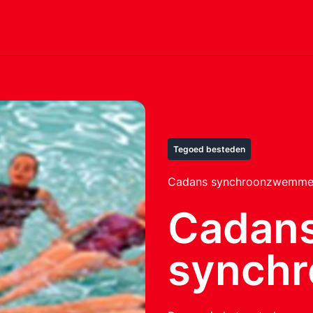
Tegoed besteden
Cadans synchroonzwemm
Cadan
synch