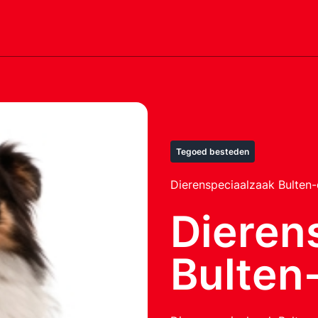
Tegoed besteden
Dierenspeciaalzaak Bulten-
Dieren
Bulten-