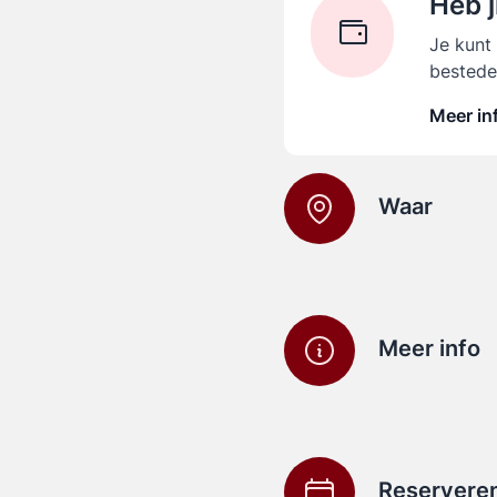
Heb j
Je kunt
bestede
Meer in
Waar
Meer info
Reservere