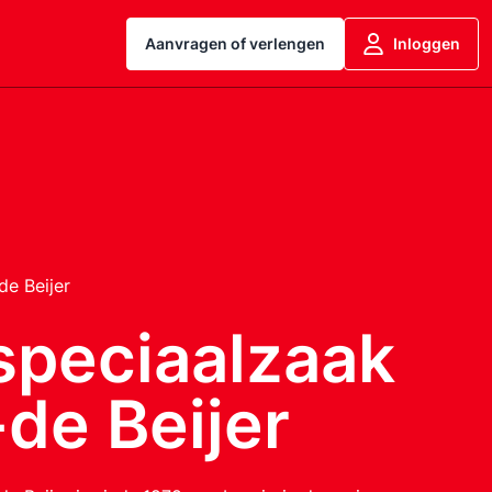
Aanvragen of verlengen
Inloggen
de Beijer
speciaalzaak
de Beijer