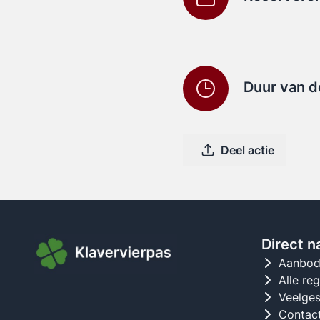
Duur van d
Deel actie
Direct n
Aanbo
Alle re
Veelges
Contac