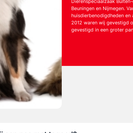
Dierenspeciaalzaak Bulten-d
Beuningen en Nijmegen. Van
huisdierbenodigdheden en ad
2012 waren wij gevestigd op
gevestigd in een groter pan