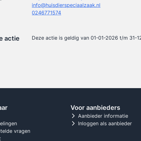
info@huisdierspeciaalzaak.nl
0246771574
e actie
Deze actie is geldig van 01-01-2026 t/m 31-
aar
Voor aanbieders
d
Aanbieder informatie
gelingen
Inloggen als aanbieder
telde vragen
t