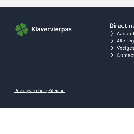
Direct n
Aanbo
Alle re
Veelges
Contac
Privacyverklaring
Sitemap