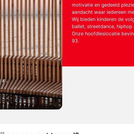
motivatie en gedeeld plezie
aandacht waar iedereen me
Wij bieden kinderen de volge
ballet, streetdance, hipho
Onze hoofdleslocatie bevin
93.