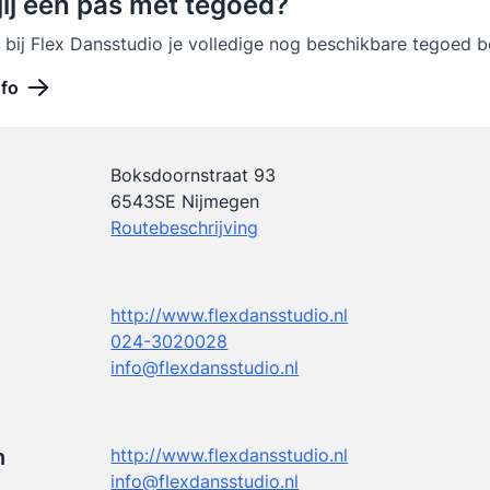
jij een pas met tegoed?
 bij Flex Dansstudio je volledige nog beschikbare tegoed b
nfo
Boksdoornstraat 93
6543SE Nijmegen
Routebeschrijving
http://www.flexdansstudio.nl
024-3020028
info@flexdansstudio.nl
n
http://www.flexdansstudio.nl
info@flexdansstudio.nl