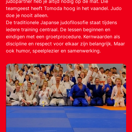
judopartner heb je altijd nodig op de mat. Die
teamgeest heeft Tomoda hoog in het vaandel. Judo
doe je nooit alleen.
De traditionele Japanse judofilosofie staat tijdens
iedere training centraal. De lessen beginnen en
eindigen met een groetprocedure. Kernwaarden als
discipline en respect voor elkaar zijn belangrijk. Maar
ook humor, speelplezier en samenwerking.