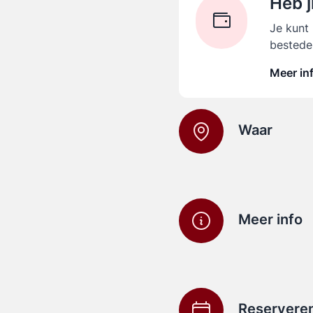
Heb j
Je kunt
bestede
Meer in
Waar
Meer info
Reservere