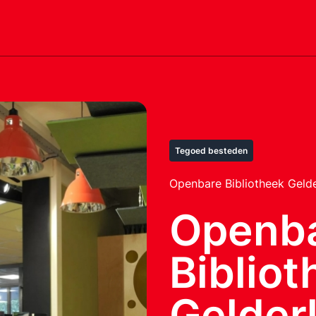
Tegoed besteden
Openbare Bibliotheek Gelde
Openb
Biblio
Gelder