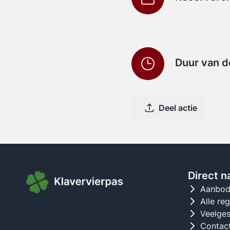
Duur van d
Deel actie
Direct n
Aanbo
Alle re
Veelges
Contac