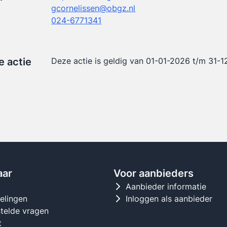
gcornelissen@obgz.nl
024-6771341
e actie
Deze actie is geldig van 01-01-2026 t/m 31-
aar
Voor aanbieders
d
Aanbieder informatie
gelingen
Inloggen als aanbieder
telde vragen
t