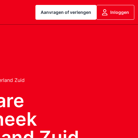
Aanvragen of verlengen
Inloggen
rland Zuid
are
theek
land Zuid