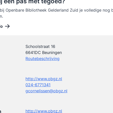
ij een pas met tegoed?
 bij Openbare Bibliotheek Gelderland Zuid je volledige nog
n.
fo
Schoolstraat 16
6641DC Beuningen
Routebeschrijving
http://www.obgz.nl
024-6771341
gcornelissen@obgz.nl
n
http://www.obgz.nl