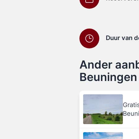
Duur van d
Ander aanb
Beuningen
Grati
Beuni