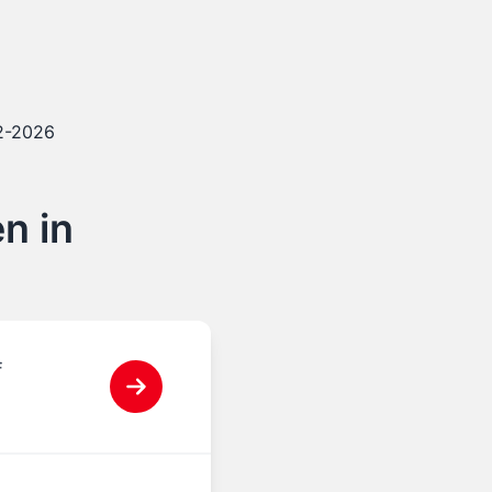
12-2026
n in
f