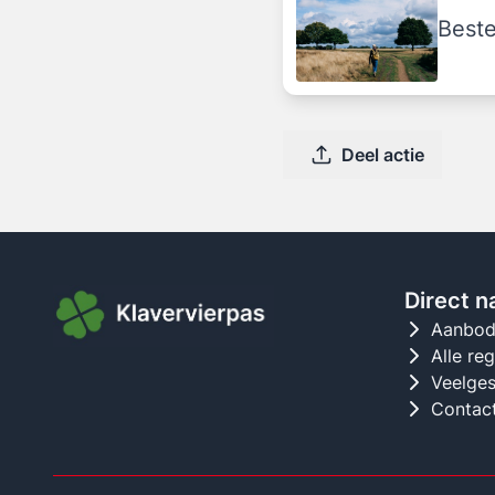
Beste
Deel actie
Direct n
Aanbo
Alle re
Veelges
Contac