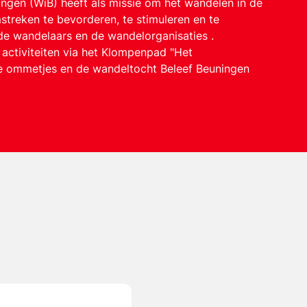
ingen (WiB) heeft als missie om het wandelen in de
reken te bevorderen, te stimuleren en te
r de wandelaars en de wandelorganisaties .
activiteiten via het Klompenpad "Het
 ommetjes en de wandeltocht Beleef Beuningen