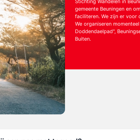
Stichting Wandelen in Beun
gemeente Beuningen en omst
faciliteren. We zijn er voo
We organiseren momenteel 
Doddendaelpad", Beuningse
Buiten.