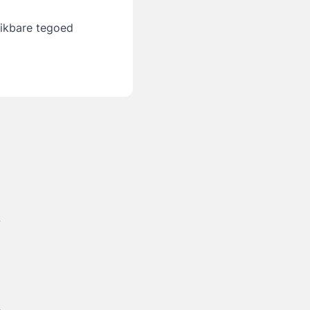
hikbare tegoed
/
/