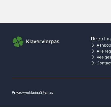
Direct n
Aanbo
Alle re
Veelges
Contac
Privacyverklaring
Sitemap