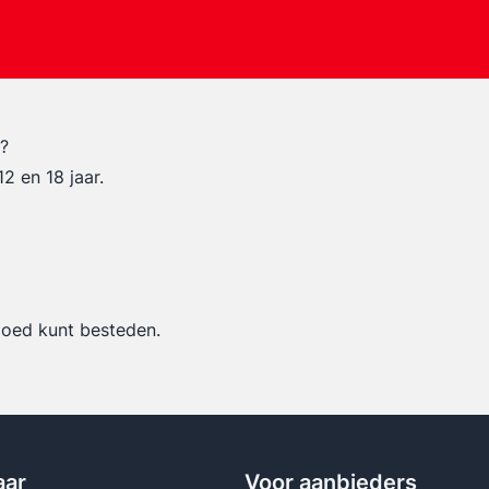
g?
2 en 18 jaar.
egoed kunt besteden.
aar
Voor aanbieders