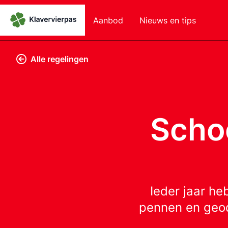
Aanbod
Nieuws en tips
Alle regelingen
Scho
Ieder jaar he
pennen en geod