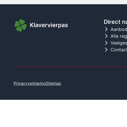
Direct n
Aanbo
Alle re
Veelges
Contac
Privacyverklaring
Sitemap