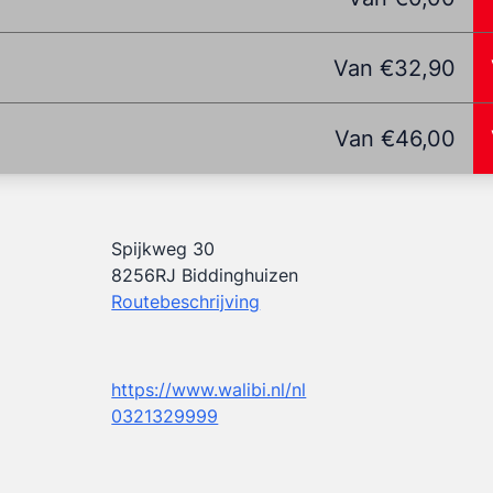
Van €32,90
Van €46,00
Spijkweg 30
8256RJ Biddinghuizen
Routebeschrijving
https://www.walibi.nl/nl
0321329999