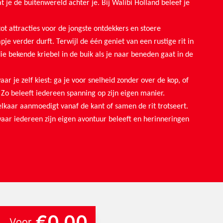
at je de buitenwereld achter je. Bij Walibi Holland beleef je
tot attracties voor de jongste ontdekkers en stoere
pje verder durft. Terwijl de één geniet van een rustige rit in
ie bekende kriebel in de buik als je naar beneden gaat in de
ar je zelf kiest: ga je voor snelheid zonder over de kop, of
 Zo beleeft iedereen spanning op zijn eigen manier.
 elkaar aanmoedigt vanaf de kant of samen de rit trotseert.
 waar iedereen zijn eigen avontuur beleeft en herinneringen
€0,00
Voor