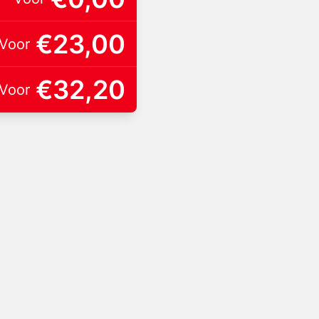
€23,00
Voor
€32,20
Voor