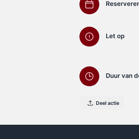
Reservere
Let op
Duur van d
Deel actie