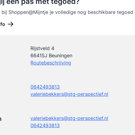
jij een pas met tegoed?
 bij Shoppen@Mijntje je volledige nog beschikbare tegoed
nfo
Rijstveld 4
6641SJ Beuningen
Routebeschrijving
0642493813
valeriebekkers@stg-perspectief.nl
n
valeriebekkers@stg-perspectief.nl
0642493813