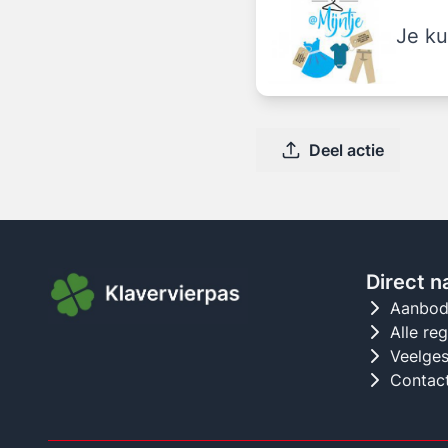
Je ku
Deel actie
Direct n
Aanbo
Alle re
Veelges
Contac