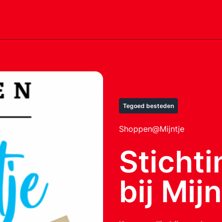
Tegoed besteden
Shoppen@Mijntje
Sticht
bij Mijn