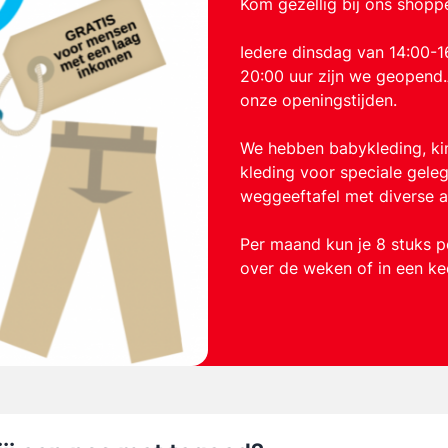
Kom gezellig bij ons shopp
Iedere dinsdag van 14:00-
20:00 uur zijn we geopend.
onze openingstijden.
We hebben babykleding, kin
kleding voor speciale gele
weggeeftafel met diverse ar
Per maand kun je 8 stuks 
over de weken of in een k