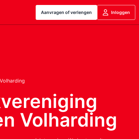
Aanvragen of verlengen
Inloggen
Volharding
vereniging
en Volharding