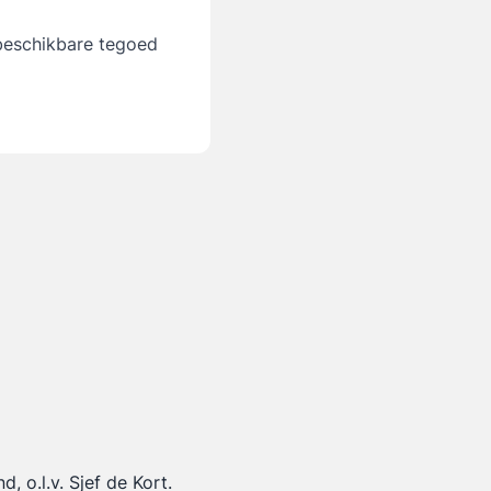
 beschikbare tegoed
 o.l.v. Sjef de Kort.