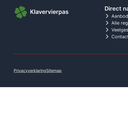
Direct n
Aanbo
Alle re
Veelges
Contac
Privacyverklaring
Sitemap