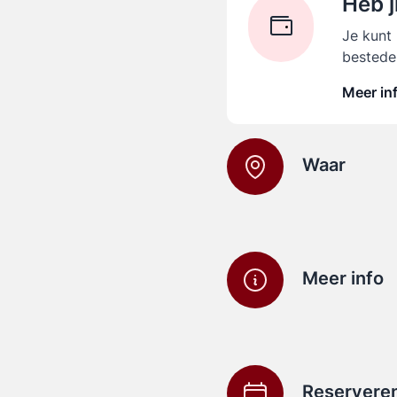
Heb j
Je kunt
bestede
Meer in
Waar
Meer info
Reservere