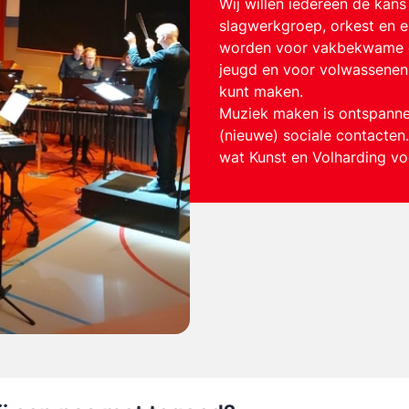
Wij willen iedereen de kan
slagwerkgroep, orkest en 
worden voor vakbekwame doc
jeugd en voor volwassenen
kunt maken.
Muziek maken is ontspanne
(nieuwe) sociale contacten
wat Kunst en Volharding vo